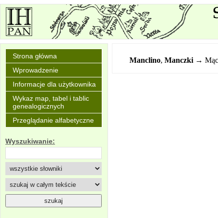
Strona główna
Manclino
,
Manczki
→ Mąc
Wprowadzenie
Informacje dla użytkownika
Wykaz map, tabel i tablic
genealogicznych
Przeglądanie alfabetyczne
Wyszukiwanie: