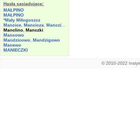
Hasła sąsiadujące:
MAŁPINO
MAŁPINO
*Mały Miłogoszcz
Mancice
,
Mancicza
,
Manczice
,
Manczicz
,
Manczicze
,
Manczyc
Manclino
,
Manczki
Mancowo
Mandzicowo
,
Mandzigowo
Manewo
MANIECZKI
© 2010-2022 Instytu