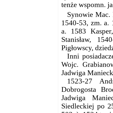
tenże wspomn. ja
Synowie Mac. 
1540-53, zm. a. 
a. 1583 Kasper
Stanisław, 154
Pigłowscy, dzied
Inni posiadacz
Wojc. Grabiano
Jadwiga Manieck
1523-27 And
Dobrogosta Bro
Jadwiga Manie
Siedleckiej po 