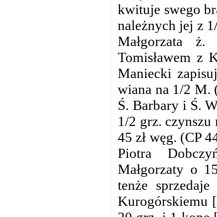
kwituje swego br
należnych jej z 
Małgorzata ż.
Tomisławem z K
Maniecki zapisuj
wiana na 1/2 M. 
Ś. Barbary i Ś. 
1/2 grz. czynszu
45 zł węg. (CP 44
Piotra Dobczy
Małgorzaty o 15
tenże sprzedaje
Kurogórskiemu [→
20 grz. i 1 kopę