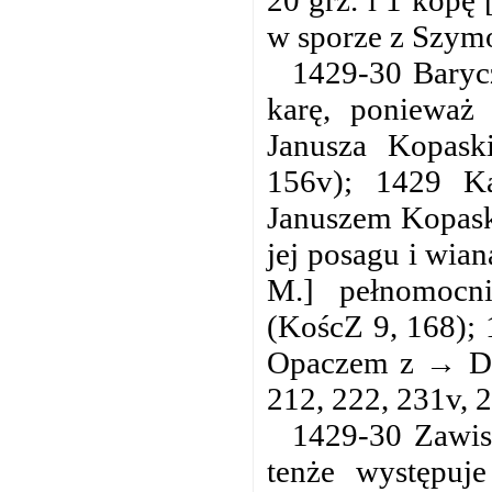
w sporze z Szym
1429-30 Barycz
karę, ponieważ 
Janusza Kopas
156v); 1429 Ka
Januszem Kopask
jej posagu i wian
M.] pełnomocni
(KoścZ 9, 168); 
Opaczem z → Dom
212, 222, 231v, 
1429-30 Zawis
tenże występuj