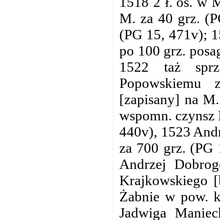
1518 2 ł. os. w 
M. za 40 grz. (P
(PG 15, 471v); 1
po 100 grz. posa
1522 taż sprz
Popowskiemu z
[zapisany] na M.
wspomn. czynsz 
440v), 1523 And
za 700 grz. (PG
Andrzej Dobrogo
Krajkowskiego [b
Żabnie w pow. k
Jadwiga Maniec