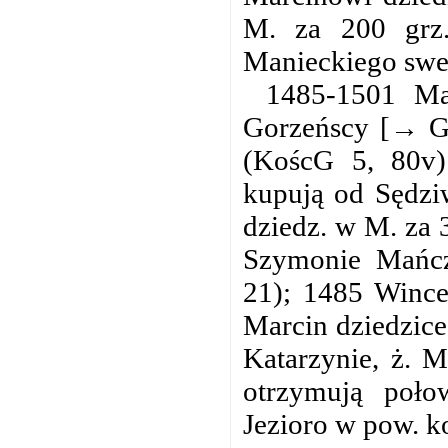
M. za 200 grz.
Manieckiego sweg
1485-1501 Ma
Gorzeńscy [→ Gó
(KoścG 5, 80v)
kupują od Sędzi
dziedz. w M. za 
Szymonie Mańcz
21); 1485 Wince
Marcin dziedzic
Katarzynie, ż. M
otrzymują poło
Jezioro w pow. ko