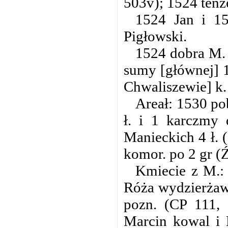
503v); 1524 tenż
1524 Jan i 1
Pigłowski.
1524 dobra M. 
sumy [głównej] 1
Chwaliszewie] k.
Areał: 1530 po
ł. i 1 karczmy
Manieckich 4 ł. (
komor. po 2 gr (
Kmiecie z M.: 
Róża wydzierżawi
pozn. (CP 111, 
Marcin kowal i 