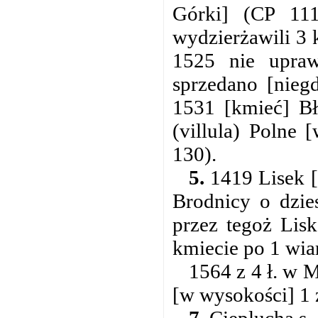
Górki] (CP 11
wydzierżawili 3 
1525 nie upra
sprzedano [nieg
1531 [kmieć] Bł
(villula) Polne
130).
5.
1419 Lisek [
Brodnicy o dzies
przez tegoż Lisk
kmiecie po 1 wiar
1564 z 4 ł. w M
[w wysokości] 1 z
7.
Cieplucha s.