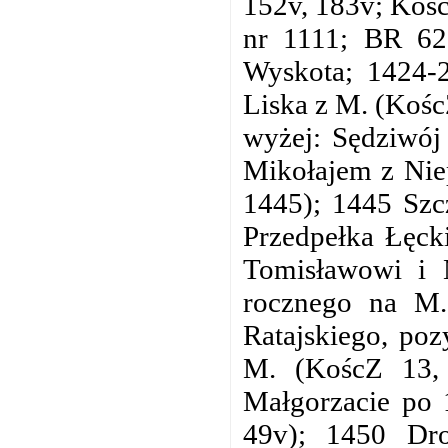
152v, 183v; Kośc
nr 1111; BR 62
Wyskota; 1424-2
Liska z M. (Kośc
wyżej: Sędziwój
Mikołajem z Nie
1445); 1445 Szcz
Przedpełka Łęck
Tomisławowi i 
rocznego na M.
Ratajskiego, po
M. (KoścZ 13, 
Małgorzacie po 
49v); 1450 Dr