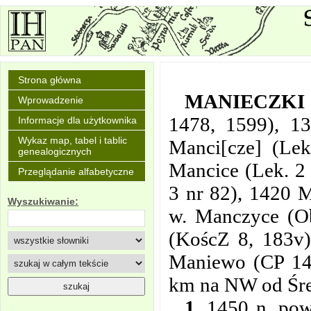
Strona główna
MANIECZKI
Wprowadzenie
1478, 1599), 13
Informacje dla użytkownika
Wykaz map, tabel i tablic
Manci[cze] (Lek
genealogicznych
Mancice (Lek. 2
Przeglądanie alfabetyczne
3 nr 82), 1420 
Wyszukiwanie:
w. Manczyce (Ob
(KoścZ 8, 183v)
Maniewo (CP 14,
km na NW od Śr
1.
1450 n. pow.