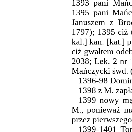
1393 pani Mańcz
1395 pani Mańc
Januszem z Bro
1797); 1395 ciż
kal.] kan. [kat.] 
ciż gwałtem odeb
2038; Lek. 2 nr 
Mańczycki śwd. 
1396-98 Domini
1398 z M. zapł
1399 nowy mą
M., ponieważ ma
przez pierwszego
1399-1401 To