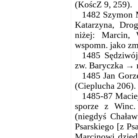
(KoścZ 9, 259).
1482 Szymon M
Katarzyna, Dro
niżej: Marcin,
wspomn. jako zm.
1485 Sędziwój
zw. Baryczka → n
1485 Jan Gorze
(Cieplucha 206).
1485-87 Maciej
sporze z Winc
(niegdyś Chaławs
Psarskiego [z Ps
Marcinowi dzied