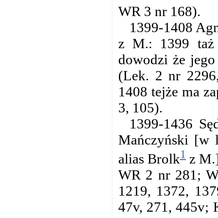
WR 3 nr 168).
1399-1408 Agni
z M.: 1399 taż
dowodzi że jego 
(Lek. 2 nr 2296
1408 tejże ma za
3, 105).
1399-1436 Sęd
Mańczyński [w l
1
alias Brolk
z M.]
WR 2 nr 281; WR
1219, 1372, 137
47v, 271, 445v; 