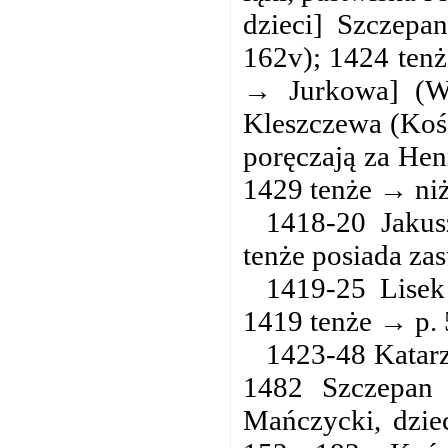
dzieci] Szczepa
162v); 1424 tenż
→ Jurkowa] (W
Kleszczewa (Kośc
poręczają za Hen
1429 tenże → niż
1418-20 Jaku
tenże posiada za
1419-25 Lisek
1419 tenże → p. 
1423-48 Katarz
1482 Szczepan 
Mańczycki, dzie