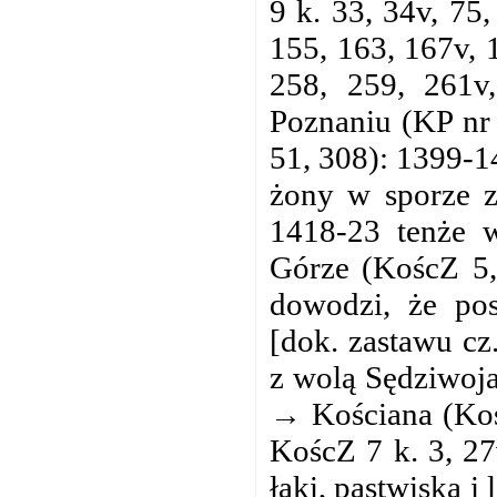
9 k. 33, 34v, 75
155, 163, 167v, 
258, 259, 261v
Poznaniu (KP nr 
51, 308): 1399-1
żony w sporze 
1418-23 tenże 
Górze (KoścZ 5,
dowodzi, że pos
[dok. zastawu c
z wolą Sędziwoj
→ Kościana (Koś
KoścZ 7 k. 3, 27
łąki, pastwiska i