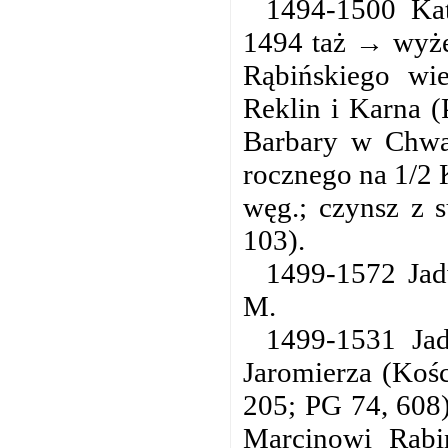
1494-1500 Kat
1494 taż → wyżej
Rąbińskiego wi
Reklin i Karna (
Barbary w Chwal
rocznego na 1/2 
węg.; czynsz z 
103).
1499-1572 Ja
M.
1499-1531 Ja
Jaromierza (Koś
205; PG 74, 608
Marcinowi Rąbi