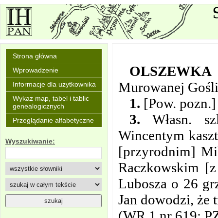
Strona główna
OLSZEWKA
Wprowadzenie
Murowanej Gośli
Informacje dla użytkownika
Wykaz map, tabel i tablic
1.
[Pow. pozn.]
genealogicznych
3.
Własn. szl
Przeglądanie alfabetyczne
Wincentym kaszt.
Wyszukiwanie:
[przyrodnim] Mi
Raczkowskim [z 
Lubosza o 26 grz
Jan dowodzi, że 
(WR 1 nr 619; PZ