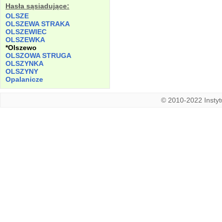
Hasła sąsiadujące:
OLSZE
OLSZEWA STRAKA
OLSZEWIEC
OLSZEWKA
*Olszewo
OLSZOWA STRUGA
OLSZYNKA
OLSZYNY
Opalanicze
© 2010-2022 Instytu