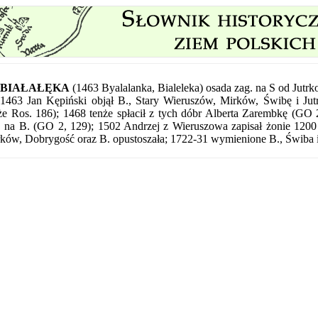
BIAŁAŁĘKA
(1463 Byalalanka, Bialeleka) osada zag. na S od Jutrk
1463 Jan Kępiński objął B., Stary Wieruszów, Mirków, Świbę i J
że Ros. 186); 1468 tenże spłacił z tych dóbr Alberta Zarembkę (GO 2
. na B. (GO 2, 129); 1502 Andrzej z Wieruszowa zapisał żonie 1200 
rków, Dobrygość oraz B. opustoszała; 1722-31 wymienione B., Świba i 