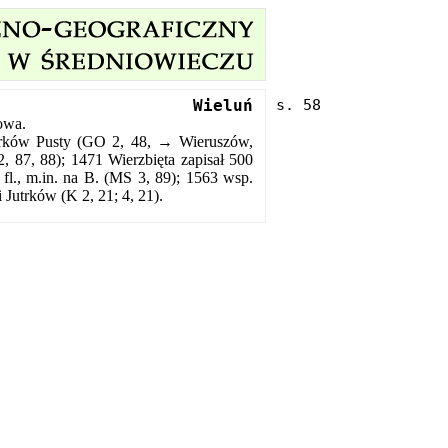
Wieluń
owa.
utrków Pusty (GO 2, 48, → Wieruszów,
, 87, 88); 1471 Wierzbięta zapisał 500
fl., m.in. na B. (MS 3, 89); 1563 wsp.
Jutrków (K 2, 21; 4, 21).