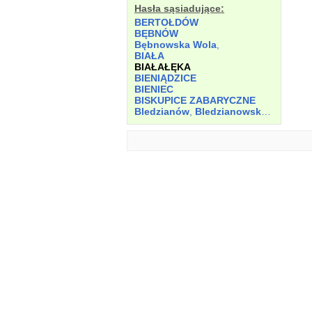
Hasła sąsiadujące:
BERTOŁDÓW
BĘBNÓW
Bębnowska Wola
,
BIAŁA
BIAŁAŁĘKA
BIENIĄDZICE
BIENIEC
BISKUPICE ZABARYCZNE
Bledzianów
,
Bledzianowska Kuźnica