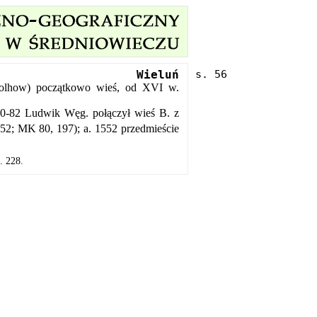
Wieluń
rtholhow) początkowo wieś, od XVI w.
1370-82 Ludwik Węg. połączył wieś B. z
52; MK 80, 197); a. 1552 przedmieście
. 228.