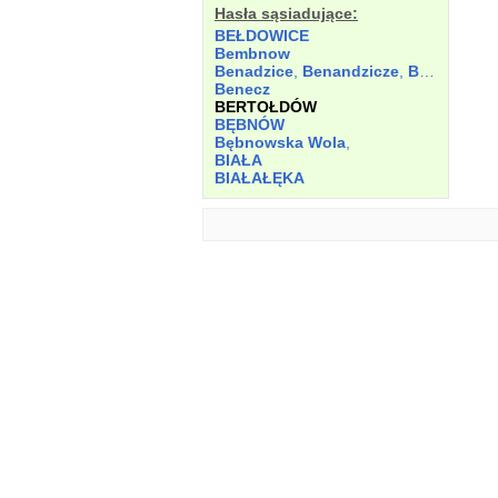
Hasła sąsiadujące:
BEŁDOWICE
Bembnow
Benadzice
,
Benandzicze
,
Bernaczicze
Benecz
BERTOŁDÓW
BĘBNÓW
Bębnowska Wola
,
BIAŁA
BIAŁAŁĘKA