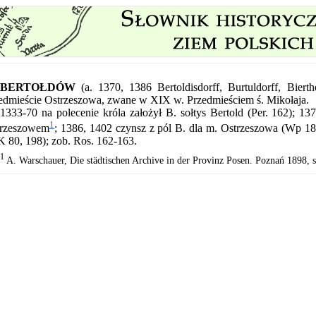
BERTOŁDÓW
(a. 1370, 1386 Bertoldisdorff, Burtuldorff, Bie
edmieście Ostrzeszowa, zwane w XIX w. Przedmieściem ś. Mikołaja.
1333-70 na polecenie króla założył B. sołtys Bertold (Per. 162); 
1
trzeszowem
; 1386, 1402 czynsz z pól B. dla m. Ostrzeszowa (Wp 18
 80, 198); zob. Ros. 162-163.
1
A. Warschauer, Die städtischen Archive in der Provinz Posen. Poznań 1898, s