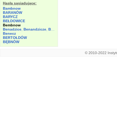
Hasła sąsiadujące:
Bambnow
BARANÓW
BARYCZ
BEŁDOWICE
Bembnow
Benadzice
,
Benandzicze
,
Bernaczicze
Benecz
BERTOŁDÓW
BĘBNÓW
© 2010-2022 Instytu