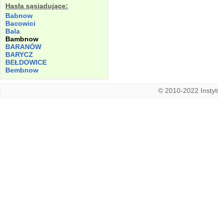
Hasła sąsiadujące:
Babnow
Bacowici
Bala
Bambnow
BARANÓW
BARYCZ
BEŁDOWICE
Bembnow
© 2010-2022 Instytu