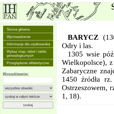
Strona główna
BARYCZ
(13
Wprowadzenie
Odry i las.
Informacje dla użytkownika
Wykaz map, tabel i tablic
1305 wsie późn
genealogicznych
Wielkopolsce), z
Przeglądanie alfabetyczne
Zabaryczne znaj
Wyszukiwanie:
1450 źródła rz
Ostrzeszowem, rz
1, 18).