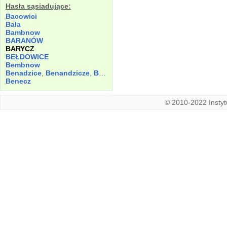
Hasła sąsiadujące:
Bacowici
Bala
Bambnow
BARANÓW
BARYCZ
BEŁDOWICE
Bembnow
Benadzice
,
Benandzicze
,
Bernaczicze
Benecz
© 2010-2022 Instytu