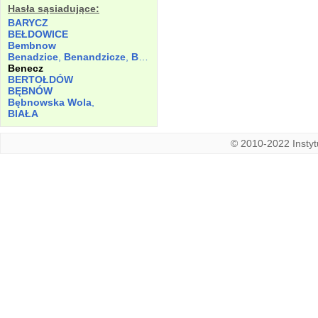
Hasła sąsiadujące:
BARYCZ
BEŁDOWICE
Bembnow
Benadzice
,
Benandzicze
,
Bernaczicze
Benecz
BERTOŁDÓW
BĘBNÓW
Bębnowska Wola
,
BIAŁA
© 2010-2022 Instytu