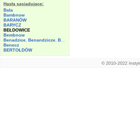
Hasła sąsiadujące:
Bala
Bambnow
BARANÓW
BARYCZ
BEŁDOWICE
Bembnow
Benadzice
,
Benandzicze
,
Bernaczicze
Benecz
BERTOŁDÓW
© 2010-2022 Instytu