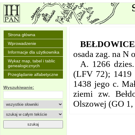
Strona główna
BEŁDOWICE
Wprowadzenie
osada zag. na N 
Informacje dla użytkownika
Wykaz map, tabel i tablic
A. 1266 dzies.
genealogicznych
(LFV 72); 1419 
Przeglądanie alfabetyczne
1438 jego c. Ma
Wyszukiwanie:
ziemi zw. Bełd
Olszowej (GO 1, 