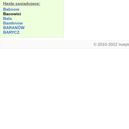
Hasła sąsiadujące:
Babnow
Bacowici
Bala
Bambnow
BARANÓW
BARYCZ
© 2010-2022 Instytu