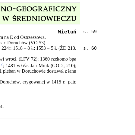
Wieluń
m na E od Ostrzeszowa.
4 par. Doruchów (VO 53).
224); 1518 – 8 ł.; 1553 – 5 ł. (ŹD 213,
owi wrocł. (LFV 72); 1360 rzekomo bpa
2
.
; 1481 właśc. Jan Mruk (GO 2, 210);
651 pleban w Doruchowie dostawał z łanu
 Doruchów, erygowanej w 1415 r., patr.
61.