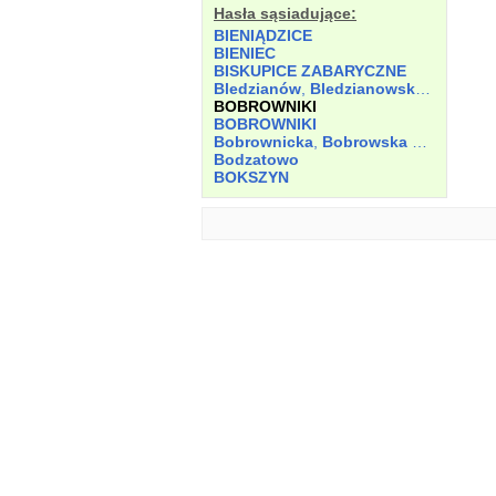
Hasła sąsiadujące:
BIENIĄDZICE
BIENIEC
BISKUPICE ZABARYCZNE
Bledzianów
,
Bledzianowska Kuźnica
BOBROWNIKI
BOBROWNIKI
Bobrownicka
,
Bobrowska Kuźnica
Bodzatowo
BOKSZYN