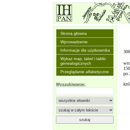
Strona główna
Wprowadzenie
Informacje dla użytkownika
306
Wykaz map, tabel i tablic
wro
genealogicznych
150
Przeglądanie alfabetyczne
po 
kró
Wyszukiwanie: