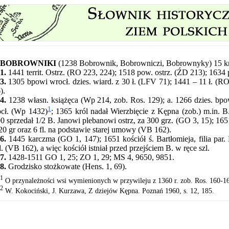
BOBROWNIKI
(1238 Bobrownik, Bobrowniczi, Bobrownyky) 15 k
1.
1441 territ. Ostrz. (RO 223, 224); 1518 pow. ostrz. (ŹD 213); 163
3.
1305 bpowi wrocł. dzies. wiard. z 30 ł. (LFV 71); 1441 – 11 ł. (RO 
).
4.
1238 własn. książęca (Wp 214, zob. Ros. 129); a. 1266 dzies. bp
1
cł. (Wp 1432)
; 1365 król nadał Wierzbięcie z Kępna (zob.) m.in. B
0 sprzedał 1/2 B. Janowi plebanowi ostrz, za 300 grz. (GO 3, 15); 1
20 gr oraz 6 fl. na podstawie starej umowy (VB 162).
6.
1445 karczma (GO 1, 147); 1651 kościół ś. Bartłomieja, filia par.
l. (VB 162), a więc kościół istniał przed przejściem B. w ręce szl.
7.
1428-1511 GO 1, 25; ZO 1, 29; MS 4, 9650, 9851.
8.
Grodzisko stożkowate (Hens. 1, 69).
1
O przynależności wsi wymienionych w przywileju z 1360 r. zob. Ros. 160-1
2
W. Kokociński, J. Kurzawa, Z dziejów Kępna. Poznań 1960, s. 12, 185.