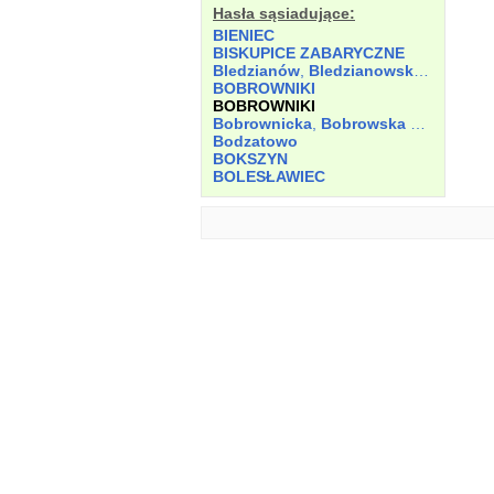
Hasła sąsiadujące:
BIENIEC
BISKUPICE ZABARYCZNE
Bledzianów
,
Bledzianowska Kuźnica
BOBROWNIKI
BOBROWNIKI
Bobrownicka
,
Bobrowska Kuźnica
Bodzatowo
BOKSZYN
BOLESŁAWIEC