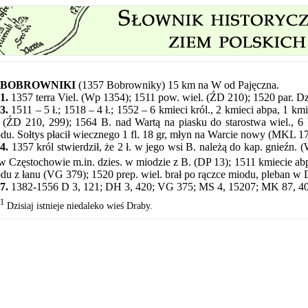
BOBROWNIKI
(1357 Bobrowniky) 15 km na W od Pajęczna.
1.
1357 terra Viel. (Wp 1354); 1511 pow. wiel. (ŹD 210); 1520 par. Dz
3.
1511 – 5 ł.; 1518 – 4 ł.; 1552 – 6 kmieci król., 2 kmieci abpa, 1 kmie
. (ŹD 210, 299); 1564 B. nad Wartą na piasku do starostwa wiel., 6 
du. Sołtys płacił wiecznego 1 fl. 18 gr, młyn na Warcie nowy (MKL 17
4.
1357 król stwierdził, że 2 ł. w jego wsi B. należą do kap. gnieźn
 w Częstochowie m.in. dzies. w miodzie z B. (DP 13); 1511 kmiecie abp
du z łanu (VG 379); 1520 prep. wiel. brał po rączce miodu, pleban w D
7.
1382-1556 D 3, 121; DH 3, 420; VG 375; MS 4, 15207; MK 87, 4
1
Dzisiaj istnieje niedaleko wieś Draby.