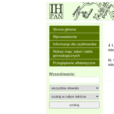
Strona główna
Wprowadzenie
Informacje dla użytkownika
4 ł
mio
Wykaz map, tabel i tablic
genealogicznych
kl.
Przeglądanie alfabetyczne
mio
Wyszukiwanie: