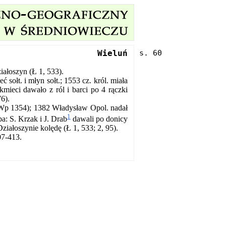
Wieluń
iałoszyn (Ł 1, 533).
ć sołt. i młyn sołt.; 1553 cz. król. miała
kmieci dawało z ról i barci po 4 rączki
6).
. (Wp 1354); 1382 Władysław Opol. nadał
1
a: S. Krzak i J. Drab
dawali po donicy
ziałoszynie kolędę (Ł 1, 533; 2, 95).
07-413.