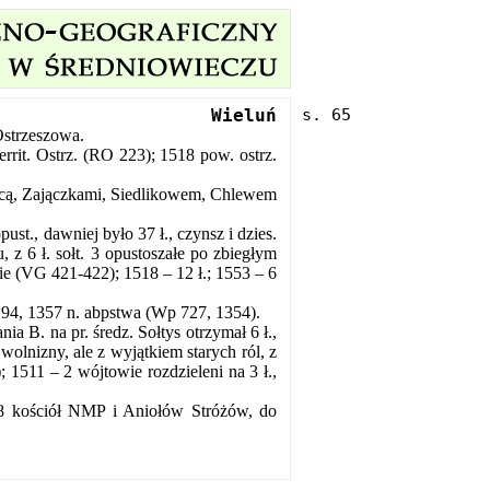
Wieluń
strzeszowa.
rrit. Ostrz. (RO 223); 1518 pow. ostrz.
icą, Zajączkami, Siedlikowem, Chlewem
pust., dawniej było 37 ł., czynsz i dzies.
u, z 6 ł. sołt. 3 opustoszałe po zbiegłym
nie (VG 421-422); 1518 – 12 ł.; 1553 – 6
94, 1357 n. abpstwa (Wp 727, 1354).
 B. na pr. średz. Sołtys otrzymał 6 ł.,
 wolnizny, ale z wyjątkiem starych ról, z
; 1511 – 2 wójtowie rozdzieleni na 3 ł.,
8 kościół NMP i Aniołów Stróżów, do