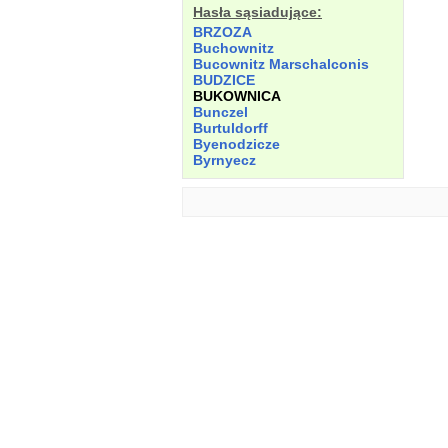
Hasła sąsiadujące:
BRZOZA
Buchownitz
Bucownitz Marschalconis
BUDZICE
BUKOWNICA
Bunczel
Burtuldorff
Byenodzicze
Byrnyecz