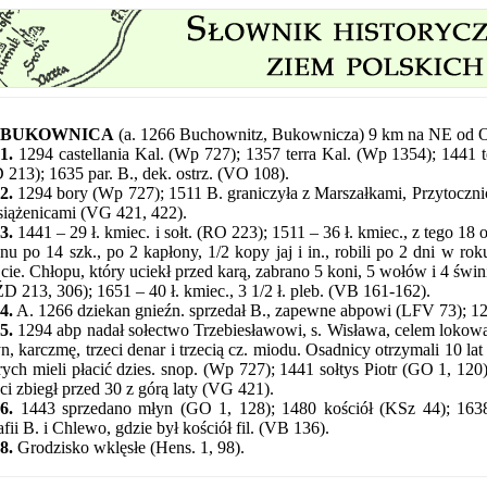
BUKOWNICA
(a. 1266 Buchownitz, Bukownicza) 9 km na NE od O
1.
1294 castellania Kal. (Wp 727); 1357 terra Kal. (Wp 1354); 1441 te
 213); 1635 par. B., dek. ostrz. (VO 108).
2.
1294 bory (Wp 727); 1511 B. graniczyła z Marszałkami, Przytoczn
siążenicami (VG 421, 422).
3.
1441 – 29 ł. kmiec. i sołt. (RO 223); 1511 – 36 ł. kmiec., z tego 18 o
anu po 14 szk., po 2 kapłony, 1/2 kopy jaj i in., robili po 2 dni w rok
cie. Chłopu, który uciekł przed karą, zabrano 5 koni, 5 wołów i 4 świ
(ŹD 213, 306); 1651 – 40 ł. kmiec., 3 1/2 ł. pleb. (VB 161-162).
4.
A. 1266 dziekan gnieźn. sprzedał B., zapewne abpowi (LFV 73); 12
5.
1294 abp nadał sołectwo Trzebiesławowi, s. Wisława, celem lokowania
n, karczmę, trzeci denar i trzecią cz. miodu. Osadnicy otrzymali 10 lat
rych mieli płacić dzies. snop. (Wp 727); 1441 sołtys Piotr (GO 1, 120)
eci zbiegł przed 30 z górą laty (VG 421).
6.
1443 sprzedano młyn (GO 1, 128); 1480 kościół (KSz 44); 163
afii B. i Chlewo, gdzie był kościół fil. (VB 136).
8.
Grodzisko wklęsłe (Hens. 1, 98).