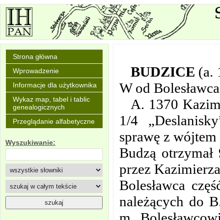
Strona główna
BUDZICE
(a.
Wprowadzenie
W od Bolesławca
Informacje dla użytkownika
Wykaz map, tabel i tablic
A. 1370 Kazimi
genealogicznych
1/4 „Deslanisk
Przeglądanie alfabetyczne
sprawę z wójtem 
Wyszukiwanie:
Budzą otrzymał 
przez Kazimierza 
Bolesławca częś
należących do B
m. Bolesławco