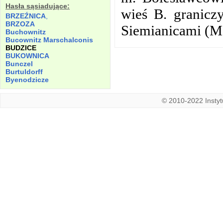
Hasła sąsiadujące:
wieś B. granicz
BRZEŹNICA
,
BRZOZA
Siemianicami (M
Buchownitz
Bucownitz Marschalconis
BUDZICE
BUKOWNICA
Bunczel
Burtuldorff
Byenodzicze
© 2010-2022 Instytu