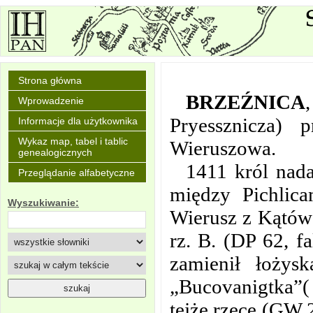
Strona główna
BRZEŹNICA
,
Wprowadzenie
Pryessznicza)
Informacje dla użytkownika
Wykaz map, tabel i tablic
Wieruszowa.
genealogicznych
1411 król nada
Przeglądanie alfabetyczne
między Pichlic
Wyszukiwanie:
Wierusz z Kątów 
rz. B. (DP 62, f
zamienił łożys
„Bucovanigtka”(
tejże rzece (GW 2