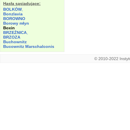
Hasła sąsiadujące:
BOLKÓW
,
Bonzlavia
BOROWNO
Borowy młyn
Boxin
BRZEŹNICA
,
BRZOZA
Buchownitz
Bucownitz Marschalconis
© 2010-2022 Instytu