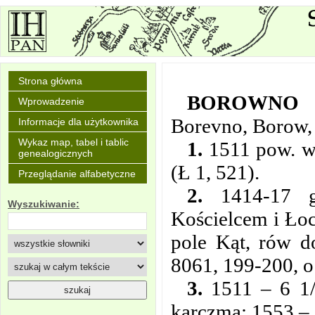
Strona główna
BOROWNO
Wprowadzenie
Borevno, Borow,
Informacje dla użytkownika
Wykaz map, tabel i tablic
1.
1511 pow. wi
genealogicznych
(Ł 1, 521).
Przeglądanie alfabetyczne
2.
1414-17 gr
Wyszukiwanie:
Kościelcem i Łoc
pole Kąt, rów d
8061, 199-200, o
3.
1511 – 6 1/2
karczma; 1553 – 