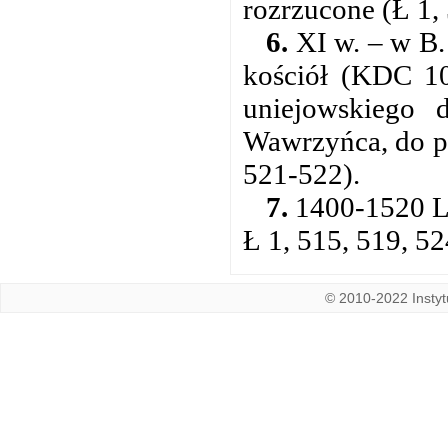
rozrzucone (Ł 1,
6.
XI w. – w B.
kościół (KDC 106
uniejowskiego 
Wawrzyńca, do pa
521-522).
7.
1400-1520 L
Ł 1, 515, 519, 5
© 2010-2022 Instytu