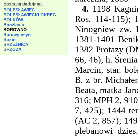
Hasła sąsiadujące:
4.
1198 Kagnim
BOLESŁAWIEC
BOLESŁAWIECKI OKRĘG
Ros. 114-115); 
BOLKÓW
,
Bonzlavia
Ninogniew zw. 
BOROWNO
Borowy młyn
1381-1401 Benik
Boxin
BRZEŹNICA
,
1382 Protazy (D
BRZOZA
66, 46), h. Śren
Marcin, star. bo
B. z br. Michałe
Beata,
matka Jan
316; MPH 2, 910)
7, 425); 1444 t
(AC 2, 857); 14
plebanowi dzies.