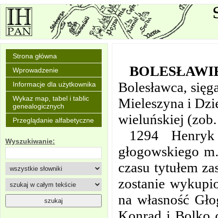
Strona główna
BOLESŁAWI
Wprowadzenie
Bolesławca, sięg
Informacje dla użytkownika
Wykaz map, tabel i tablic
Mieleszyna i Dzi
genealogicznych
wieluńskiej (zob.
Przeglądanie alfabetyczne
1294 Henryk
Wyszukiwanie:
głogowskiego m.i
czasu tytułem za
zostanie wykupio
na własność Gło
Konrad i Bolko 