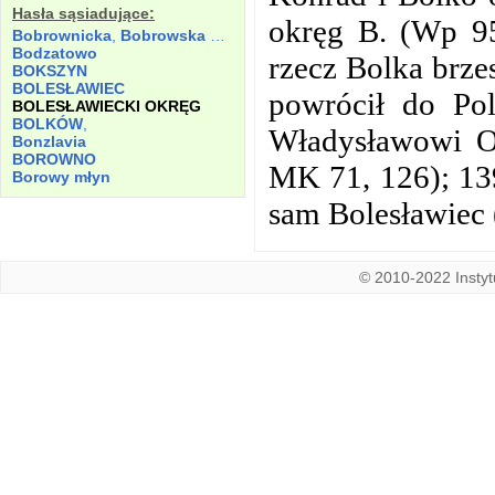
Hasła sąsiadujące:
okręg B. (Wp 95
Bobrownicka
,
Bobrowska Kuźnica
Bodzatowo
rzecz Bolka brze
BOKSZYN
BOLESŁAWIEC
powrócił do Po
BOLESŁAWIECKI OKRĘG
BOLKÓW
,
Władysławowi Op
Bonzlavia
BOROWNO
MK 71, 126); 139
Borowy młyn
sam Bolesławiec 
© 2010-2022 Instytu