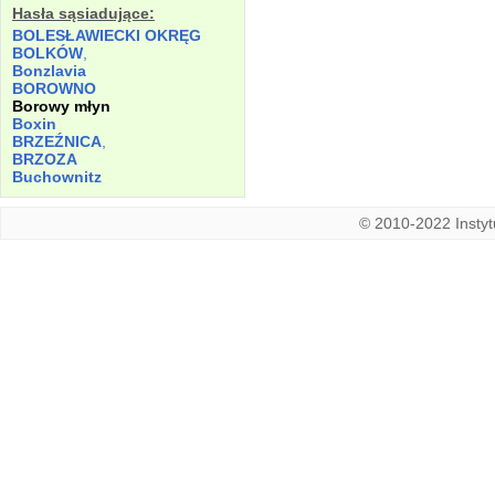
Hasła sąsiadujące:
BOLESŁAWIECKI OKRĘG
BOLKÓW
,
Bonzlavia
BOROWNO
Borowy młyn
Boxin
BRZEŹNICA
,
BRZOZA
Buchownitz
© 2010-2022 Instytu