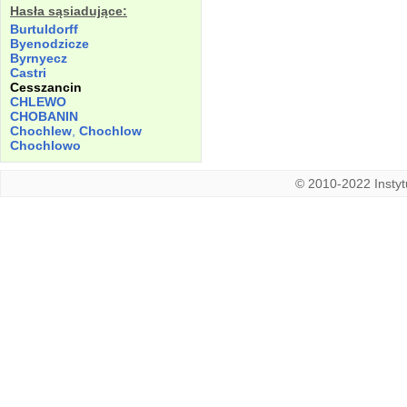
Hasła sąsiadujące:
Burtuldorff
Byenodzicze
Byrnyecz
Castri
Cesszancin
CHLEWO
CHOBANIN
Chochlew
,
Chochlow
Chochlowo
© 2010-2022 Instytu