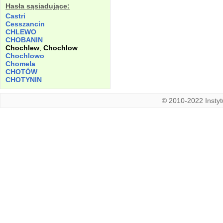
Hasła sąsiadujące:
Castri
Cesszancin
CHLEWO
CHOBANIN
Chochlew
,
Chochlow
Chochlowo
Chomela
CHOTÓW
CHOTYNIN
© 2010-2022 Instytu