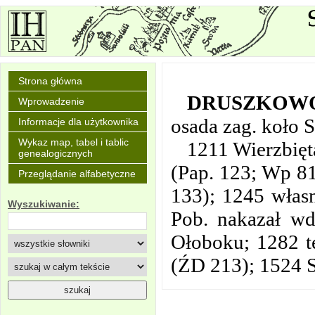
Strona główna
DRUSZKOW
Wprowadzenie
osada zag. koło 
Informacje dla użytkownika
Wykaz map, tabel i tablic
1211 Wierzbięt
genealogicznych
(Pap. 123; Wp 81
Przeglądanie alfabetyczne
133); 1245 włas
Wyszukiwanie:
Pob. nakazał wd
Ołoboku; 1282 te
(ŹD 213); 1524 St