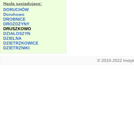
Hasła sąsiadujące:
DORUCHÓW
Doruhowo
DROBNICE
DROŻDŻYNY
DRUSZKOWO
DZIAŁOSZYN
DZIELNA
DZIETRZKOWICE
DZIETRZNIKI
© 2010-2022 Instytu