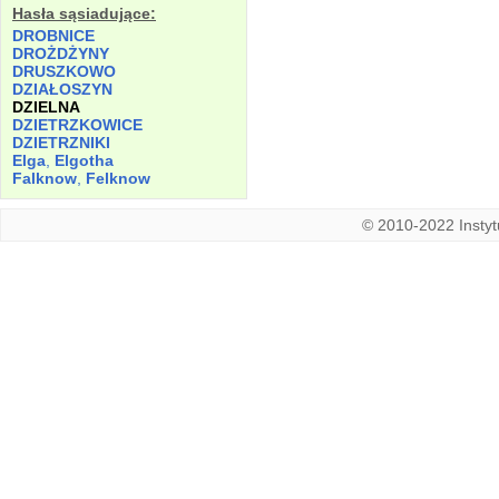
Hasła sąsiadujące:
DROBNICE
DROŻDŻYNY
DRUSZKOWO
DZIAŁOSZYN
DZIELNA
DZIETRZKOWICE
DZIETRZNIKI
Elga
,
Elgotha
Falknow
,
Felknow
© 2010-2022 Instytu