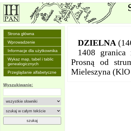
Strona główna
DZIELNA
(14
Wprowadzenie
1408 granica
Informacje dla użytkownika
Wykaz map, tabel i tablic
Prosną od strum
genealogicznych
Mieleszyna (KlO 1
Przeglądanie alfabetyczne
Wyszukiwanie: