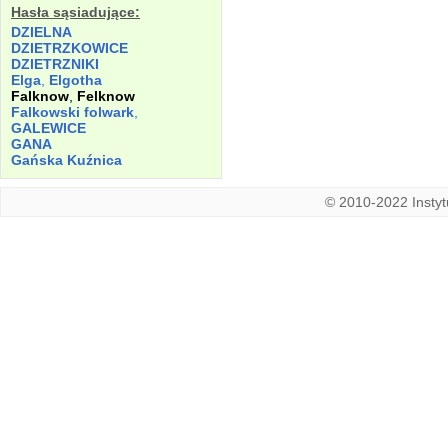
Hasła sąsiadujące:
DZIELNA
DZIETRZKOWICE
DZIETRZNIKI
Elga
,
Elgotha
Falknow
,
Felknow
Falkowski folwark
,
GALEWICE
GANA
Gańska Kuźnica
© 2010-2022 Instytu