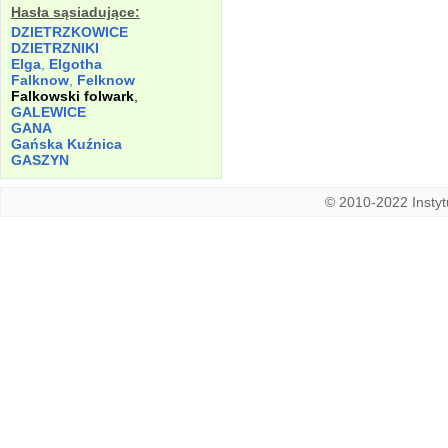
Hasła sąsiadujące:
DZIETRZKOWICE
DZIETRZNIKI
Elga
,
Elgotha
Falknow
,
Felknow
Falkowski folwark
,
GALEWICE
GANA
Gańska Kuźnica
GASZYN
© 2010-2022 Instytu