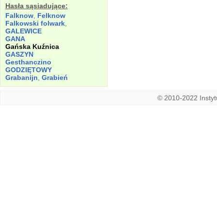
Hasła sąsiadujące:
Falknow
,
Felknow
Falkowski folwark
,
GALEWICE
GANA
Gańska Kuźnica
GASZYN
Gesthanczino
GODZIĘTOWY
Grabanijn
,
Grabień
© 2010-2022 Instytu