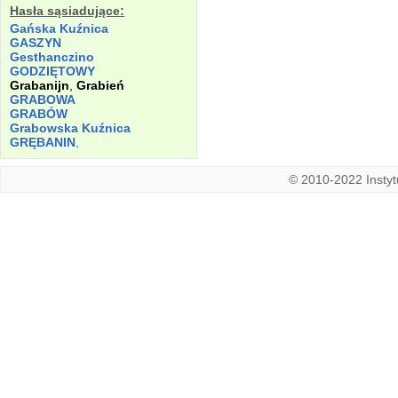
Hasła sąsiadujące:
Gańska Kuźnica
GASZYN
Gesthanczino
GODZIĘTOWY
Grabanijn
,
Grabień
GRABOWA
GRABÓW
Grabowska Kuźnica
GRĘBANIN
,
© 2010-2022 Instytu