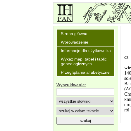
Strona główna
Wprowadzenie
Informacje dla użytkownika
cz.
Wykaz map, tabel i tablic
genealogicznych
wie
Przeglądanie alfabetyczne
140
soł
Bar
Wyszukiwanie:
(AC
Cho
kmi
dru
ról