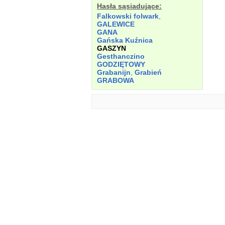
Hasła sąsiadujące:
Falkowski folwark
,
GALEWICE
GANA
Gańska Kuźnica
GASZYN
Gesthanczino
GODZIĘTOWY
Grabanijn
,
Grabień
GRABOWA