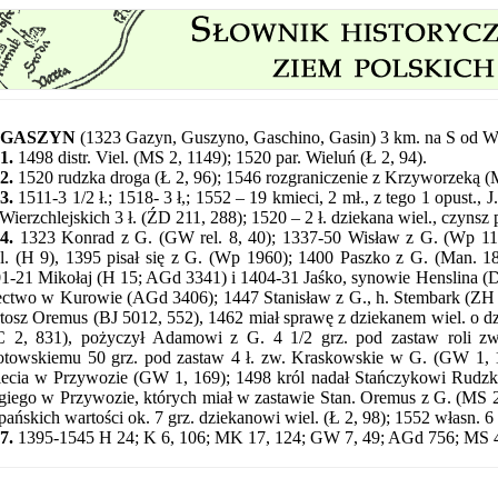
GASZYN
(1323 Gazyn, Guszyno, Gaschino, Gasin) 3 km. na S od Wi
1.
1498 distr. Viel. (MS 2, 1149); 1520 par. Wieluń (Ł 2, 94).
2.
1520 rudzka droga (Ł 2, 96); 1546 rozgraniczenie z Krzyworzeką (
3.
1511-3 1/2 ł.; 1518- 3 ł,; 1552 – 19 kmieci, 2 mł., z tego 1 opust., J
 Wierzchlejskich 3 ł. (ŹD 211, 288); 1520 – 2 ł. dziekana wiel., czynsz p
4.
1323 Konrad z G. (GW rel. 8, 40); 1337-50 Wisław z G. (Wp 117
l. (H 9), 1395 pisał się z G. (Wp 1960); 1400 Paszko z G. (Man. 1
1-21 Mikołaj (H 15; AGd 3341) i 1404-31 Jaśko, synowie Henslina (
ectwo w Kurowie (AGd 3406); 1447 Stanisław z G., h. Stembark (ZH 
tosz Oremus (BJ 5012, 552), 1462 miał sprawę z dziekanem wiel. o dz
 2, 831), pożyczył Adamowi z G. 4 1/2 grz. pod zastaw roli z
towskiemu 50 grz. pod zastaw 4 ł. zw. Kraskowskie w G. (GW 1, 11
ecia w Przywozie (GW 1, 169); 1498 król nadał Stańczykowi Rudzki
giego w Przywozie, których
miał w zastawie Stan. Oremus z G. (MS 2,
 pańskich wartości ok. 7 grz. dziekanowi wiel. (Ł 2, 98); 1552 własn. 6 
7.
1395-1545 H 24; K 6, 106; MK 17, 124; GW 7, 49; AGd 756; MS 4