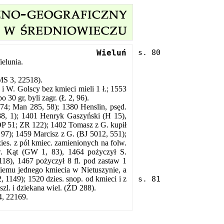
Wieluń
elunia.
MS 3, 22518).
. i W. Golscy bez kmieci mieli 1 ł.; 1553
o 30 gr, byli zagr. (Ł 2, 96).
4; Man 285, 58); 1380 Henslin, psęd.
88, 1); 1401 Henryk Gaszyński (H 15),
DP 51; ZR 122); 1402 Tomasz z G. kupił
97); 1459 Marcisz z G. (BJ 5012, 551);
ies. z pól kmiec. zamienionych na folw.
w. Kąt (GW 1, 83), 1464 pożyczył S.
8), 1467 pożyczył 8 fl. pod zastaw 1
emu jednego kmiecia w Nietuszynie, a
 1149); 1520 dzies. snop. od kmieci i z
szl. i dziekana wiel. (ŹD 288).
, 22169.