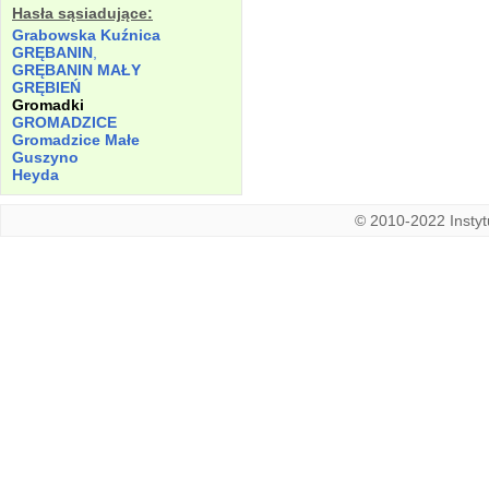
Hasła sąsiadujące:
Grabowska Kuźnica
GRĘBANIN
,
GRĘBANIN MAŁY
GRĘBIEŃ
Gromadki
GROMADZICE
Gromadzice Małe
Guszyno
Heyda
© 2010-2022 Instytu