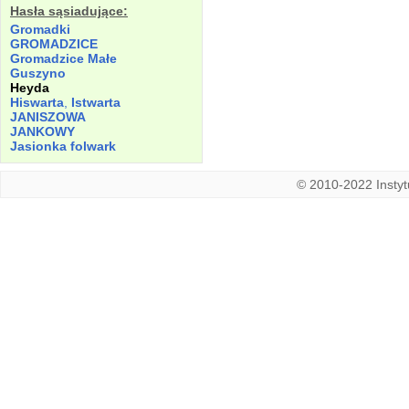
Hasła sąsiadujące:
Gromadki
GROMADZICE
Gromadzice Małe
Guszyno
Heyda
Hiswarta
,
Istwarta
JANISZOWA
JANKOWY
Jasionka folwark
© 2010-2022 Instytu