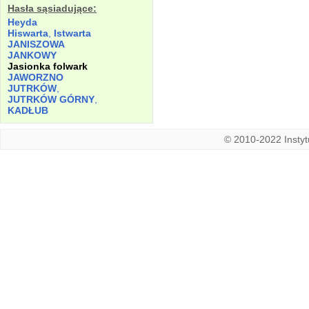
Hasła sąsiadujące:
Heyda
Hiswarta
,
Istwarta
JANISZOWA
JANKOWY
Jasionka folwark
JAWORZNO
JUTRKÓW
,
JUTRKÓW GÓRNY
,
KADŁUB
© 2010-2022 Instytu