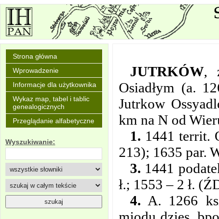
Strona główna
JUTRKÓW
,
Wprowadzenie
Osiadłym (a. 12
Informacje dla użytkownika
Wykaz map, tabel i tablic
Jutrkow Ossyadl
genealogicznych
km na N od Wier
Przeglądanie alfabetyczne
1.
1441 territ.
Wyszukiwanie:
213); 1635 par.
3.
1441 podatek
ł.; 1553 – 2 ł. (
4.
A. 1266 ksi
miodu dzies. bpo