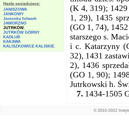
Hasła sąsiadujące:
(K 4, 319); 1429
JANISZOWA
JANKOWY
1, 29), 1435 sprz
Jasionka folwark
JAWORZNO
(GO 1, 74), 1452 
JUTRKÓW
,
JUTRKÓW GÓRNY
,
starszego s. Maci
KADŁUB
KAKAWA
i c. Katarzyny 
KALISZKOWICE KALISKIE
,
32), 1431 zastaw
2), 1436 sprzedał
(GO 1, 90); 149
Jutrkowski h. Św
7.
1434-1505 GO
© 2010-2022 Instytu