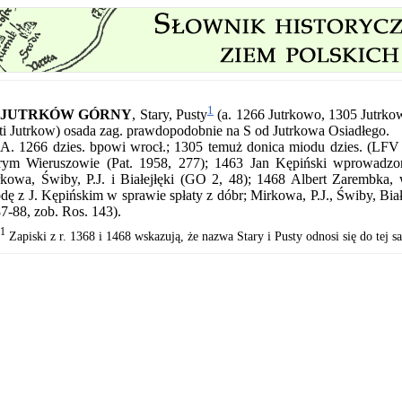
1
JUTRKÓW GÓRNY
,
Stary, Pusty
(a. 1266 Jutrkowo, 1305 Jutrkow
ti Jutrkow) osada zag. prawdopodobnie na S od Jutrkowa Osiadłego.
A. 1266 dzies. bpowi wrocł.; 1305 temuż donica miodu dzies. (LFV 7
rym Wieruszowie (Pat. 1958, 277); 1463 Jan Kępiński wprowadzo
kowa, Świby, P.J. i Białejłęki (GO 2, 48); 1468 Albert Zarembka
dę z J. Kępińskim w sprawie spłaty z dóbr; Mirkowa, P.J., Świby, Bia
87-88, zob. Ros. 143).
1
Zapiski z r. 1368 i 1468 wskazują, że nazwa Stary i Pusty odnosi się do tej s