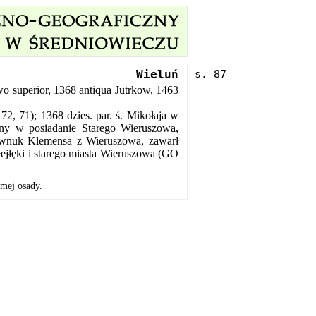
Wieluń
o superior, 1368 antiqua Jutrkow, 1463
2, 71); 1368 dzies. par. ś. Mikołaja w
ny w posiadanie Starego Wieruszowa,
, wnuk Klemensa z Wieruszowa, zawarł
łejłęki i starego miasta Wieruszowa (GO
amej osady.