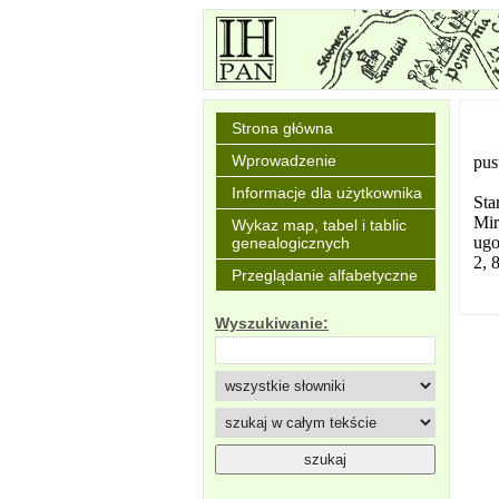
Strona główna
Wprowadzenie
pus
Informacje dla użytkownika
Sta
Mir
Wykaz map, tabel i tablic
ugo
genealogicznych
2, 
Przeglądanie alfabetyczne
Wyszukiwanie: