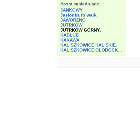
Hasła sąsiadujące:
JANKOWY
Jasionka folwark
JAWORZNO
JUTRKÓW
,
JUTRKÓW GÓRNY
,
KADŁUB
KAKAWA
KALISZKOWICE KALISKIE
,
KALISZKOWICE OŁOBOCKIE
,