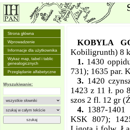
Strona główna
KOBYLA G
Wprowadzenie
Kobiligrunth) 8
Informacje dla użytkownika
Wykaz map, tabel i tablic
1.
1430 oppidum
genealogicznych
731); 1635 par. 
Przeglądanie alfabetyczne
3.
1420 czynsz
Wyszukiwanie:
1423 z 11 ł. po 
szos 2 fl. 12 gr 
4.
1387-1401 F
KSK 807); 142
Ligotą i folw. 