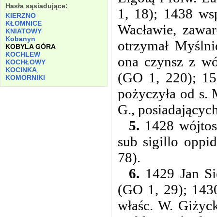
Hasła sąsiadujące:
1, 18); 1438 ws
KIERZNO
KŁOMNICE
Wacławie, zawar
KNIATOWY
Kobanyn
otrzymał Myślni
KOBYLA GÓRA
KOCHLEW
ona czynsz z wó
KOCHŁOWY
KOCINKA
,
(GO 1, 220); 15
KOMORNIKI
pożyczyła od s. 
G., posiadających
5.
1428 wójtost
sub sigillo oppi
78).
6.
1429 Jan Sie
(GO 1, 29); 143
właśc. W. Giżyck