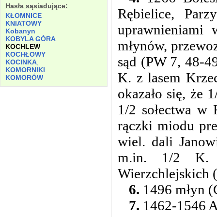
Hasła sąsiadujące:
Rębielice, Par
KŁOMNICE
KNIATOWY
uprawnieniami w
Kobanyn
KOBYLA GÓRA
młynów, przewozó
KOCHLEW
KOCHŁOWY
sąd (PW 7, 48-49
KOCINKA
,
KOMORNIKI
K. z lasem Krze
KOMORÓW
okazało się, że 
1/2 sołectwa w 
rączki miodu pre
wiel. dali Jano
m.in. 1/2 K
Wierzchlejskich 
6.
1496 młyn (G
7.
1462-1546 AC