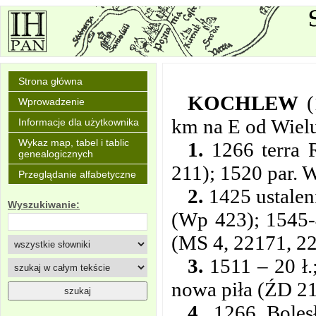
Strona główna
KOCHLEW
Wprowadzenie
km na E od Wielu
Informacje dla użytkownika
Wykaz map, tabel i tablic
1.
1266 terra R
genealogicznych
211); 1520 par. W
Przeglądanie alfabetyczne
2.
1425 ustalen
Wyszukiwanie:
(Wp 423); 1545-
(MS 4, 22171, 22
3.
1511 – 20 ł.
nowa piła (ŹD 21
4.
1266 Bolesł