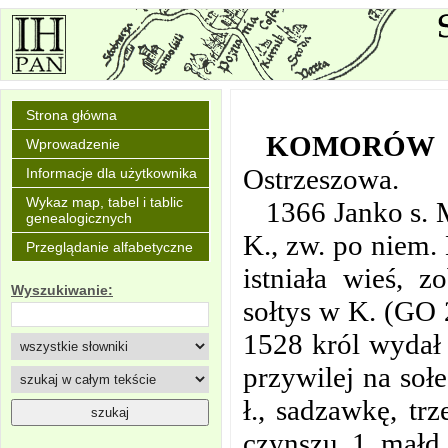
Strona główna
KOMORÓW
Wprowadzenie
Ostrzeszowa.
Informacje dla użytkownika
Wykaz map, tabel i tablic
1366 Janko s. 
genealogicznych
K., zw. po niem.
Przeglądanie alfabetyczne
istniała wieś, 
Wyszukiwanie:
sołtys w K. (GO 2
1528 król wydał 
przywilej na soł
ł., sadzawkę, tr
czynszu 1 małd