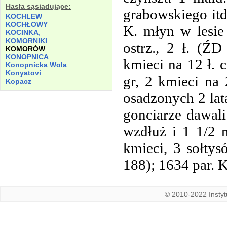
Hasła sąsiadujące:
grabowskiego itd
KOCHLEW
KOCHŁOWY
K. młyn w lesi
KOCINKA
,
KOMORNIKI
ostrz., 2 ł. (Ź
KOMORÓW
KONOPNICA
kmieci na 12 ł. 
Konopnicka Wola
Konyatovi
gr, 2 kmieci na 
Kopacz
osadzonych 2 lata
gonciarze dawali
wzdłuż i 1 1/2 
kmieci, 3 sołtys
188); 1634 par. 
© 2010-2022 Instytu