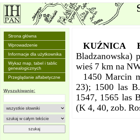
Strona główna
KUŹNICA 
Wprowadzenie
Bladzanowska) pi
Informacje dla użytkownika
Wykaz map, tabel i tablic
wieś 7 km na NW
genealogicznych
1450 Marcin m
Przeglądanie alfabetyczne
23); 1500 las B
Wyszukiwanie:
1547, 1565 las B
(K 4, 40, zob. Ro