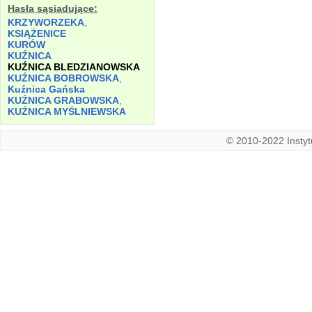
Hasła sąsiadujące:
KRZYWORZEKA
,
KSIĄŻENICE
KURÓW
KUŹNICA
KUŹNICA BLEDZIANOWSKA
KUŹNICA BOBROWSKA
,
Kuźnica Gańska
KUŹNICA GRABOWSKA
,
KUŹNICA MYŚLNIEWSKA
© 2010-2022 Instytu