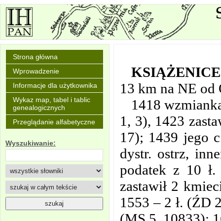
Strona główna
KSIĄŻENICE
Wprowadzenie
13 km na NE od 
Informacje dla użytkownika
Wykaz map, tabel i tablic
1418 wzmianka 
genealogicznych
1, 3), 1423 zast
Przeglądanie alfabetyczne
17); 1439 jego c
Wyszukiwanie:
dystr. ostrz, i
podatek z 10 ł.
zastawił 2 kmieci
1553 – 2 ł. (ŹD 
(MS 5, 10833); 