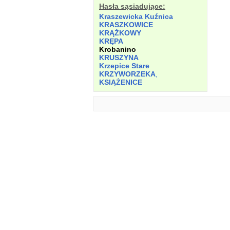
Hasła sąsiadujące:
Kraszewicka Kuźnica
KRASZKOWICE
KRĄŻKOWY
KRĘPA
Krobanino
KRUSZYNA
Krzepice Stare
KRZYWORZEKA
,
KSIĄŻENICE