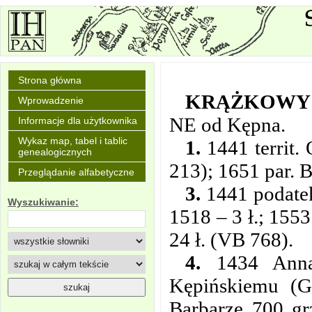
Strona główna
KRĄŻKOWY
Wprowadzenie
NE od Kępna.
Informacje dla użytkownika
Wykaz map, tabel i tablic
1.
1441 territ.
genealogicznych
213); 1651 par. 
Przeglądanie alfabetyczne
3.
1441 podatek 
Wyszukiwanie:
1518 – 3 ł.; 1553 
24 ł. (VB 768).
4.
1434 Anna 
Kępińskiemu (G
Barbarze 700 gr