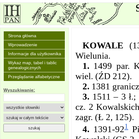
Strona główna
KOWALE
(1
Wprowadzenie
Wielunia.
Informacje dla użytkownika
Wykaz map, tabel i tablic
1.
1499 par. K.
genealogicznych
wiel. (ŹD 212).
Przeglądanie alfabetyczne
2.
1381 granicz
Wyszukiwanie:
3.
1511 – 3 ł.;
cz. 2 Kowalskich
zagr. (Ł 2, 125).
1
4.
1391-92
Pi