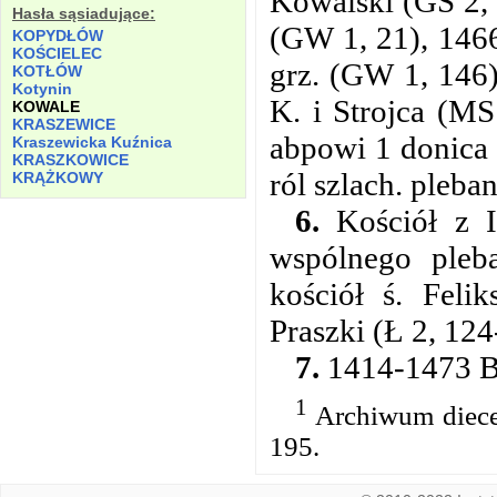
Kowalski (GS 2, 
Hasła sąsiadujące:
(GW 1, 21), 1466
KOPYDŁÓW
KOŚCIELEC
grz. (GW 1, 146)
KOTŁÓW
Kotynin
K. i Strojca (M
KOWALE
KRASZEWICE
abpowi 1 donica 
Kraszewicka Kuźnica
KRASZKOWICE
ról szlach. pleba
KRĄŻKOWY
6.
Kościół z I
wspólnego pleb
kościół ś. Feli
Praszki (Ł 2, 124
7.
1414-1473 BJ
1
Archiwum diece
195.