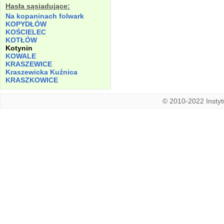
Hasła sąsiadujące:
Na kopaninach folwark
KOPYDŁÓW
KOŚCIELEC
KOTŁÓW
Kotynin
KOWALE
KRASZEWICE
Kraszewicka Kuźnica
KRASZKOWICE
© 2010-2022 Instytu