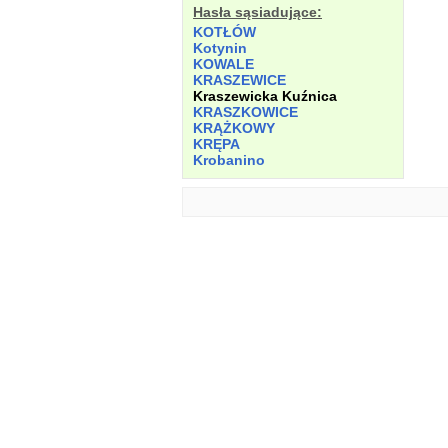
Hasła sąsiadujące:
KOTŁÓW
Kotynin
KOWALE
KRASZEWICE
Kraszewicka Kuźnica
KRASZKOWICE
KRĄŻKOWY
KRĘPA
Krobanino