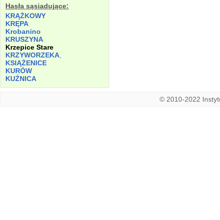
Hasła sąsiadujące:
KRĄŻKOWY
KRĘPA
Krobanino
KRUSZYNA
Krzepice Stare
KRZYWORZEKA
,
KSIĄŻENICE
KURÓW
KUŹNICA
© 2010-2022 Instytu