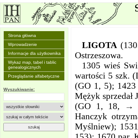
Strona główna
LIGOTA
(130
Wprowadzenie
Ostrzeszowa.
Informacje dla użytkownika
Wykaz map, tabel i tablic
1305 wieś Swię
genealogicznych
wartości 5 szk. 
Przeglądanie alfabetyczne
(GO 1, 5); 1423 
Wyszukiwanie:
Mężyk sprzedał 
(GO 1, 18, → K
Hanczyk otrzyma
Myślniew); 1531
153); 1670 par. K