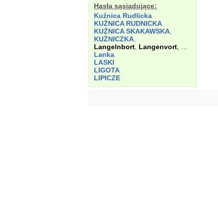
Hasła sąsiadujące:
Kuźnica Rudlicka
KUŹNICA RUDNICKA
KUŹNICA SKAKAWSKA
,
KUŹNICZKA
,
Langelnbort
,
Langenvort
,
Langinfurt
Lanka
LASKI
LIGOTA
LIPICZE