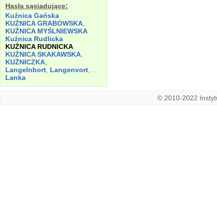
Hasła sąsiadujące:
Kuźnica Gańska
KUŹNICA GRABOWSKA
,
KUŹNICA MYŚLNIEWSKA
Kuźnica Rudlicka
KUŹNICA RUDNICKA
KUŹNICA SKAKAWSKA
,
KUŹNICZKA
,
Langelnbort
,
Langenvort
,
Langinfurt
Lanka
© 2010-2022 Instytu