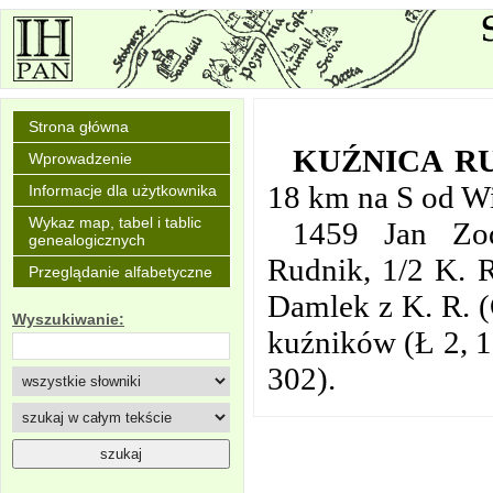
Strona główna
KUŹNICA R
Wprowadzenie
18 km na S od Wi
Informacje dla użytkownika
Wykaz map, tabel i tablic
1459 Jan Zod
genealogicznych
Rudnik, 1/2 K. R
Przeglądanie alfabetyczne
Damlek z K. R. (
Wyszukiwanie:
kuźników (Ł 2, 1
302).