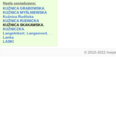
Hasła sąsiadujące:
KUŹNICA GRABOWSKA
,
KUŹNICA MYŚLNIEWSKA
Kuźnica Rudlicka
KUŹNICA RUDNICKA
KUŹNICA SKAKAWSKA
,
KUŹNICZKA
,
Langelnbort
,
Langenvort
,
Langinfurt
Lanka
LASKI
© 2010-2022 Instytu