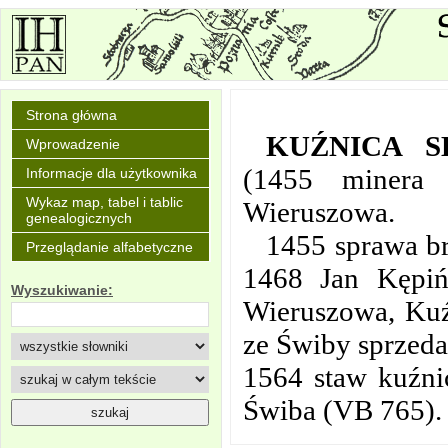
Strona główna
KUŹNICA 
Wprowadzenie
(1455 minera
Informacje dla użytkownika
Wykaz map, tabel i tablic
Wieruszowa.
genealogicznych
1455 sprawa br
Przeglądanie alfabetyczne
1468 Jan Kępińs
Wyszukiwanie:
Wieruszowa, Kuź
ze Świby sprzeda
1564 staw kuźni
Świba (VB 765).